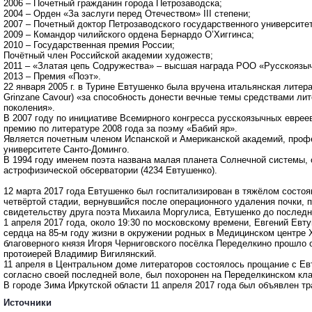
2006 – Почетный гражданин города Петрозаводска;
2004 – Орден «За заслуги перед Отечеством» III степени;
2007 – Почетный доктор Петрозаводского государственного университет
2009 – Командор чилийского ордена Бернардо О’Хиггинса;
2010 – Государственная премия России;
Почётный член Российской академии художеств;
2011 – «Златая цепь Содружества» – высшая награда РОО «Русскоязыч
2013 – Премия «Поэт».
22 января 2005 г. в Турине Евтушенко была вручена итальянская литер
Grinzane Cavour) «за способность донести вечные темы средствами ли
поколения».
В 2007 году по инициативе Всемирного конгресса русскоязычных евре
премию по литературе 2008 года за поэму «Бабий яр».
Является почетным членом Испанской и Американской академий, профе
университете Санто-Доминго.
В 1994 году именем поэта названа малая планета Солнечной системы, 
астрофизической обсерватории (4234 Евтушенко).
12 марта 2017 года Евтушенко был госпитализирован в тяжёлом состоя
четвёртой стадии, вернувшийся после операционного удаления почки, 
свидетельству друга поэта Михаила Моргулиса, Евтушенко до последне
1 апреля 2017 года, около 19:30 по московскому времени, Евгений Евту
сердца на 85-м году жизни в окружении родных в Медицинском центре Х
благоверного князя Игоря Черниговского посёлка Переделкино прошло 
протоиерей Владимир Вигилянский.
11 апреля в Центральном доме литераторов состоялось прощание с Евт
согласно своей последней воле, был похоронен на Переделкинском кл
В городе Зима Иркутской области 11 апреля 2017 года был объявлен тр
Источники