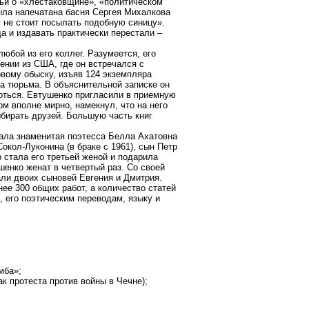
тьи о «хлестаковщине», «политическом
была напечатана басня Сергея Михалкова
у не стоит посылать подобную синицу».
а и издавать практически перестали –
юбой из его коллег. Разумеется, его
ении из США, где он встречался с
вому обыску, изъяв 124 экземпляра
а тюрьма. В объяснительной записке он
ороться. Евтушенко пригласили в приемную
м вполне мирно, намекнул, что на него
ыбирать друзей. Большую часть книг
тала знаменитая поэтесса Белла Ахатовна
окол-Луконина (в браке с 1961), сын Петр
 стала его третьей женой и подарила
енко женат в четвертый раз. Со своей
али двоих сыновей Евгения и Дмитрия.
нее 300 общих работ, а количество статей
 его поэтическим переводам, языку и
мба»;
к протеста против войны в Чечне);