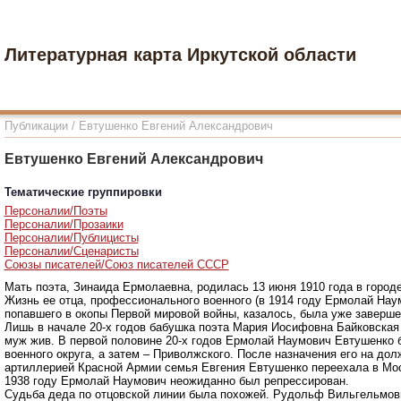
Литературная карта Иркутской области
Публикации
/
Евтушенко Евгений Александрович
Евтушенко Евгений Александрович
Тематические группировки
Персоналии/Поэты
Персоналии/Прозаики
Персоналии/Публицисты
Персоналии/Сценаристы
Союзы писателей/Союз писателей СССР
Мать поэта, Зинаида Ермолаевна, родилась 13 июня 1910 года в город
Жизнь ее отца, профессионального военного (в 1914 году Ермолай На
попавшего в окопы Первой мировой войны, казалось, была уже завершен
Лишь в начале 20-х годов бабушка поэта Мария Иосифовна Байковская 
муж жив. В первой половине 20-х годов Ермолай Наумович Евтушенко
военного округа, а затем – Приволжского. После назначения его на д
артиллерией Красной Армии семья Евгения Евтушенко переехала в Моск
1938 году Ермолай Наумович неожиданно был репрессирован.
Судьба деда по отцовской линии была похожей. Рудольф Вильгельмови