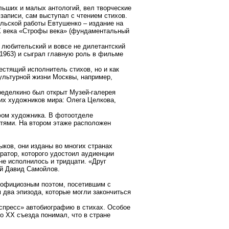
льших и малых антологий, вел творческие
записи, сам выступал с чтением стихов.
ельской работы Евтушенко – издание на
 XX века «Строфы века» (фундаментальный
 любительский и вовсе не дилетантский
(1963) и сыграл главную роль в фильме
естящий исполнитель стихов, но и как
культурной жизни Москвы, например,
еределкино был открыт Музей-галерея
их художников мира: Олега Целкова,
фом художника. В фотоотделе
тями. На втором этаже расположен
ков, они изданы во многих странах
ратор, которого удостоил аудиенции
е исполнилось и тридцати. «Друг
ый Давид Самойлов.
 официозным поэтом, посетившим с
м два эпизода, которые могли закончиться
кспpecc» автобиографию в стихах. Особое
о XX съезда понимал, что в стране