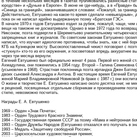
В течение нескольких месяцев в газетах публиковались разносные ста
юродстве» и «Дуньке в Европе». В июне не где-нибудь, а в «Правде» 
«Синица за границей», заканчивавшаяся словами: «Пожалуй, за границ
Действительно, Евтушенко на какое-то время сделали «невыездным», д
пока он не написал идейно выдержанную поэму «Братская ГЭС».
В начале 1970-х годов Евтушенко ездил за рубеж, пожалуй, чаще, чем л
вещи на таможне не досматривали. Однако в мае 1972 года по возвращ
Никсоном, поэта подвергли в Шереметьево унизительному четырехчасо
запрещенных книг и журналов. По советским законам Евтушенко грозил
написал, что изучает идеологию противника, чтобы знать, как с ней б
КГБ на Кузнецком мосту. Высокопоставленный чекист поговорил с поэто
«стукнул» кто-то из его окружения, и посоветовал впредь аккуратнее в
через три месяца вернули.
Евгений Евтушенко был официально женат 4 раза. Первой его женой с
Ахмадулина, они поженились в 1954 году. Второй – Галина Семеновна С
(усыновлен в 1968). Страстная поклонница поэта ирландка Джен Батлер
двоих сыновей Александра и Антона. В настоящее время Евгений Евтуш
женой Марией Владимировной Новиковой (в браке с 1987 г.) они воспит
О жизни и творчестве Е. Евтушенко написано около десятка книг, не ме
и рецензий, посвященных отдельным сборникам и произведениям поэта,
стилю, невозможно посчитать.
Награды Е. А. Евтушенко
1969 – Орден «Знак Почета»;
1983 – Орден Трудового Красного Знамени;
1984 – Государственная премия СССР за поэму «Мама и нейтронная бо
1993 – Орден Дружбы Народов (Евтушенко отказался его получать в зна
1993 – Медаль «Защитнику свободной России»;
2003 – Царскосельская художественная премия;