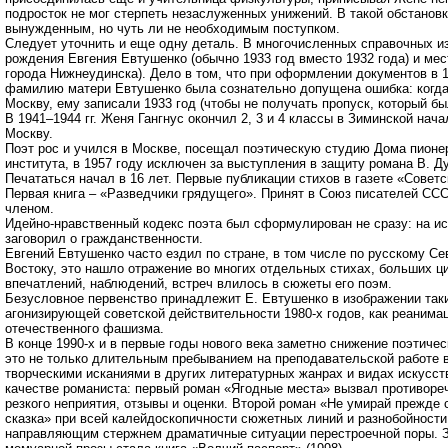
подросток не мог стерпеть незаслуженных унижений. В такой обстанов
вынужденным, но чуть ли не необходимым поступком.
Следует уточнить и еще одну деталь. В многочисленных справочных и
рождения Евгения Евтушенко (обычно 1933 год вместо 1932 года) и ме
города Нижнеудинска). Дело в том, что при оформлении документов в 
фамилию матери Евтушенко была сознательно допущена ошибка: когда
Москву, ему записали 1933 год (чтобы не получать пропуск, который бы
В 1941–1944 гг. Женя Гангнус окончил 2, 3 и 4 классы в Зиминской нач
Москву.
Поэт рос и учился в Москве, посещал поэтическую студию Дома пионе
института, в 1957 году исключен за выступления в защиту романа В. 
Печататься начал в 16 лет. Первые публикации стихов в газете «Совет
Первая книга – «Разведчики грядущего». Принят в Союз писателей ССС
членом.
Идейно-нравственный кодекс поэта был сформулирован не сразу: на исх
заговорил о гражданственности.
Евгений Евтушенко часто ездил по стране, в том числе по русскому С
Востоку, это нашло отражение во многих отдельных стихах, больших ци
впечатлений, наблюдений, встреч влилось в сюжеты его поэм.
Безусловное первенство принадлежит Е. Евтушенко в изображении так
агонизирующей советской действительности 1980-х годов, как реанима
отечественного фашизма.
В конце 1990-х и в первые годы нового века заметно снижение поэтиче
это не только длительным пребыванием на преподавательской работе 
творческими исканиями в других литературных жанрах и видах искусств
качестве романиста: первый роман «Ягодные места» вызвал противореч
резкого неприятия, отзывы и оценки. Второй роман «Не умирай прежде 
сказка» при всей калейдоскопичности сюжетных линий и разнобойност
направляющим стержнем драматичные ситуации перестроечной поры. 