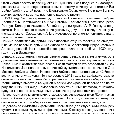
Отец читал своему первенцу сказки Пушкина. Поэт позднее с благодар
рассказывать мне, еще совсем несмышленому ребенку, и о падении Вави
Войне Алой и Белой розы, и о Вильгельме Оранском». Но в дом Гангнус
других домов и квартир, неспешно входило время.
В 1938 году был расстрелян дед Ермолай Наумович Евтушенко, забран
Васильевны Плотниковой-Гангнус Евгений Васильевич Плотников, реп
Гангнус. Кольцо сжималось. В этой ситуации друзья А. Р. Гангнуса пр
самого. И отец поэта решил не искушать судьбу – он покинул Москву и
(неподалеку от Свердловска). Его исчезновение вполне понятно: стран
парализована страхом.
Помимо политических причин исчезновения отца из Москвы, по свидетел
и не менее весомые причины личного плана. Александр Рудольфович в
Александровной Финкельштейн, которая стала его женой, и в 1939 году
году – сын Владимир.
Зинаида Ермолаевна, потеряв своего отца, свекра, а затем и мужа, ос
драматические изменения заставили ее отказаться от изучения геологи
Вокальные и артистические способности матери поэта позволили ей з
Ипполитова-Иванова и стать солисткой музыкального театра имени Ста
Москве. Бабушка Мария Иосифовна Байковская, вызванная из Сибири в
воспитанию внука Жени. Но уже осенью 1941 года, когда фашистские в
семейном женском совете было решено «схорониться» в сибирском тыл
Женя Гангнус вместе с бабушкой Марией Иосифовной перебрался на ст
родственники. Зинаида Ермолаевна поехать с ними не могла, с начало
одну из концертных бригад, выступавших перед бойцами на фронте.
По воспоминаниям зиминских старожилов, одноклассников Жени, накан
слух: «Война идет, а москвичи драпают». Поэтому отнеслись к нему п
сам потом писал: «сибирская шпана встретила меня во всеоружии».
Не добавила симпатий и фамилия, необычная для слуха зиминских реб
чужим, не нашим, чуть ли не фашистским. К этому зреющему конфлик
присоединилась еще и учительница физкультуры, приписывая Жене н