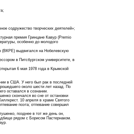
а;
ное содружество творческих деятелей»;
атурная премия Гринцане Кавур (Premio
тературы, особенно до молодого
ев (ВКРЕ) выдвигался на Нобелевскую
ссором в Питсбургском университете, в
открытая 6 мая 1978 года в Крымской
нии в США. У него был рак в последней
прошедшего около шести лет назад. По
го оставался в сознании.
шенко скончался во сне от остановки
иллкрест. 10 апреля в храме Святого
отпевание поэта; отпевание совершил
ушенко, позднее в тот же день он,
адбище рядом с Борисом Пастернаком.
аур.