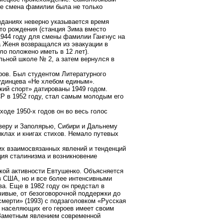
ке смена фамилии была не только
зданиях неверно указывается время
сто рождения (станция Зима вместо
1944 году для смены фамилии Гангнус на
 Женя возвращался из эвакуации в
ло положено иметь в 12 лет).
альной школе № 2, а затем вернулся в
ров. Был студентом Литературного
Дудинцева «Не хлебом единым».
ский спорт» датированы 1949 годом.
Р в 1952 году, стал самым молодым его
оде 1950-х годов он во весь голос
еверу и Заполярью, Сибири и Дальнему
клах и книгах стихов. Немало путевых
их взаимосвязанных явлений и тенденций
ция сталинизма и возникновение
ской активности Евтушенко. Объясняется
в США, но и все более интенсивными
а. Еще в 1982 году он предстал в
ивые, от безоговорочной поддержки до
смерти» (1993) с подзаголовком «Русская
и населяющих его героев имеет своим
Заметным явлением современной