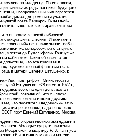
выкармливала младенца. По ее словам,
ации зиминских родственников будущего
ае ценны, новорожденный был перевезен
 необходимое для роженицы участие
бабушкой поэта Варварой Кузьминой-
очтительнее, так как в архиве матери
 что он родом «с некой сибирской
о станции Зима, с войны. И все-таки в
ия сочинений» поэт привязывает себя к
оименной железнодорожной станции, с
отец Александр Рудольфович Гангнус «в
нном кабинете». Таким образом, отец
 допустимо, что эта красивая и
 плод художественной фантазии поэта.
 отца и матери Евгения Евтушенко, к
ана «Уда» под грифом «Министерство
я рукой Евтушенко: «28 августа 1977 г.,
неудинск всего на один день, желал
Крайневой, заявившей, что я «плохо
не позволившей мне и моим друзьям
ывает, что посетители недовольны этим
щих этим рестораном, надо поголовно
й СССР поэт Евгений Евтушенко. Москва.
ередной геологоразведочной экспедиции в
о месяцев. Молодые супруги привезли
й Мещанской, в квартиру Р. В. Гангнуса.
 заботой и вниманием отца и матери.