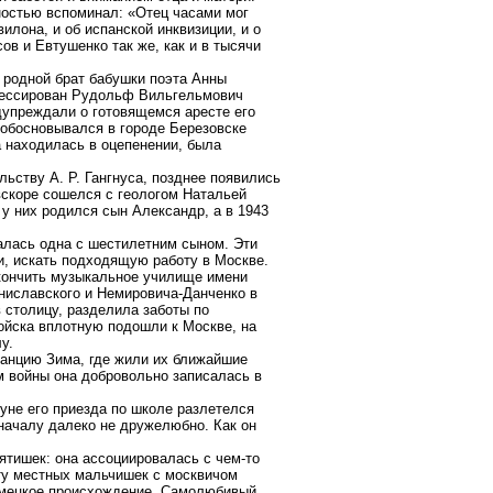
ностью вспоминал: «Отец часами мог
лона, и об испанской инквизиции, и о
ов и Евтушенко так же, как и в тысячи
 родной брат бабушки поэта Анны
рессирован Рудольф Вильгельмович
едупреждали о готовящемся аресте его
 обосновывался в городе Березовске
а находилась в оцепенении, была
ьству А. Р. Гангнуса, позднее появились
скоре сошелся с геологом Натальей
 у них родился сын Александр, а в 1943
талась одна с шестилетним сыном. Эти
и, искать подходящую работу в Москве.
акончить музыкальное училище имени
ниславского и Немировича-Данченко в
 столицу, разделила заботы по
ойска вплотную подошли к Москве, на
у.
анцию Зима, где жили их ближайшие
м войны она добровольно записалась в
уне его приезда по школе разлетелся
оначалу далеко не дружелюбно. Как он
ятишек: она ассоциировалась с чем-то
ту местных мальчишек с москвичом
емецкое происхождение. Самолюбивый