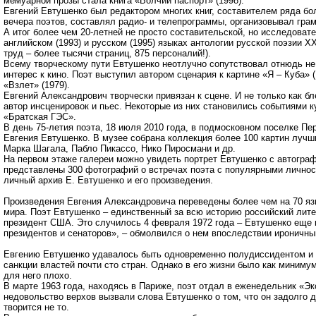
мемуарной прозы стала книга «Волчий паспорт» (1998).
Евгений Евтушенко был редактором многих книг, составителем ряда бо
вечера поэтов, составлял радио- и телепрограммы, организовывал грам
А итог более чем 20-летней не просто составительской, но исследоват
английском (1993) и русском (1995) языках антологии русской поэзии
труд – более тысячи страниц, 875 персоналий!).
Всему творческому пути Евтушенко неотлучно сопутствовал отнюдь не
интерес к кино. Поэт выступил автором сценария к картине «Я – Куба» 
«Взлет» (1979).
Евгений Александрович творчески привязан к сцене. И не только как бл
автор инсценировок и пьес. Некоторые из них становились событиями 
«Братская ГЭС».
В день 75-летия поэта, 18 июля 2010 года, в подмосковном поселке П
Евгения Евтушенко. В музее собрана коллекция более 100 картин лучш
Марка Шагала, Пабло Пикассо, Нико Пиросмани и др.
На первом этаже галереи можно увидеть портрет Евтушенко с автогра
представлены 300 фотографий о встречах поэта с популярными личнос
личный архив Е. Евтушенко и его произведения.
Произведения Евгения Александровича переведены более чем на 70 язы
мира. Поэт Евтушенко – единственный за всю историю российский лите
президент США. Это случилось 4 февраля 1972 года – Евтушенко еще н
президентов и сенаторов», – обмолвился о нем впоследствии ироничн
Евгению Евтушенко удавалось быть одновременно полудиссидентом и
санкции властей почти сто стран. Однако в его жизни было как миниму
для него плохо.
В марте 1963 года, находясь в Париже, поэт отдал в еженедельник «Э
недовольство верхов вызвали слова Евтушенко о том, что он задолго д
творится не то.