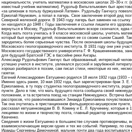
национальности, учитель математики в московских школах 20–30-х гг. (
известный учебник математики). Рудольф Вильгельмович был арестован
«за шпионаж в пользу буржуазной Латвии». Рудольфу Гангнусу повезло
Ермолай Наумович, а попал в лагерь. Свое заключение второй дед поэ
Северной железной дороги. В 1943 году лагерь был заменен на ссылку
он находился до 1948 г. Годы заключения и ссылки лишили его здоровь
вернуться в Москву, Рудольф Вильгельмович вскоре скончался, едва п
Когда мать поэта училась в 9 классе московской школы, учитель мате
который был кумиром детей, познакомил ее со своим сыном Сашей. Так
зародились более серьезные чувства. После окончания школы будущие
Московского геологоразведочного института. В 1931 году они уже уча
Московского государственного университета Г. Ф. Крашенинникова, з
для будущей Братской ГЭС в бассейне реки Aнгары.
Александр Рудольфович Гангнус был образованный, интересный челов
успешно учился в институте, увлекался русской и зарубежной литерат
хорошо разбирался в поэзии, сам писал стихи, некоторые из них, несмо
газетах.
Евгений Александрович Евтушенко родился 18 июля 1932 года (1933 – 
Именно здесь ранее, 10 мая 1932 года, был зарегистрирован брак З. Е. 
Ермолаевна, в ту пору студентка геологоразведочного института, род
пункте. Дело в том, что мать будущего поэта сообщила своей нижнеуди
положении, и та встретила поезд на станции Нижнеудинск. Встреча был
расспросов, что разволновавшаяся Зинаида Ермолаевна почувствовала 
Так она очутилась в пристанционном фельдшерско-акушерском пункте, 
рассказал евтушенковедам В. В. Комину и Е. Л. Кручинину, которые в 
лекциями по жизни и творчеству поэта, главный редактор нижнеудинск
Кваченко.
Сведения о жизни Евтушенко в большинстве случаев противоречивы, в
взаимоисключающие версии одних и тех же событий. Например, по св
Ираиды Сергеевны Демочкиной, мальчик почти два года воспитывался е