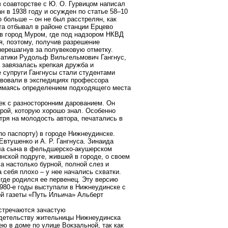
в соавторстве с Ю. О. Гурвицом написал
 в 1938 году и осужден по статье 58–10
 больше – он не был расстрелян, как
та отбывал в районе станции Ерцево
 в город Муром, где под надзором НКВД
я, поэтому, получив разрешение
ерешагнув за полувековую отметку.
матики Рудольф Вильгельмович Гангнус,
 завязалась крепкая дружба и
 супруги Гангнусы стали студентами
ствовали в экспедициях профессора
анимаясь определением подходящего места
ек с разносторонним дарованием. Он
урой, которую хорошо знал. Особенно
тря на молодость автора, печатались в
по паспорту) в городе Нижнеудинске.
Евтушенко и А. Р. Гангнуса. Зинаида
ила сына в фельдшерско-акушерском
нской подруге, жившей в городе, о своем
а настолько бурной, полной слез и
себя плохо – у нее начались схватки.
где родился ее первенец. Эту версию
1980-е годы выступали в Нижнеудинске с
ой газеты «Путь Ильича» Альберт
стречаются зачастую
идетельству жительницы Нижнеудинска
ю в доме по улице Вокзальной, так как