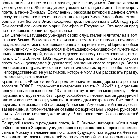
родители были в постоянных разъездах и экспедициях. Она же якобы 
уже двухлетнего Женю родители увезли на станцию Зима. В интерпрет
поэта, а также Зинаиды Ермолаевны, рассказы которой в данном случ
сразу же после появления на свет на станцию Зима. Здесь было столь
родных, тем более в Зиме находился дом, подаренный в 1916 году пра
Байковской его бабушке Марии Иосифовне Евтушенко. Эта версия предп
поэта и поныне хранится дарственная.
Сам Евгений Евтушенко убеждает своих слушателей и читателей в том,
станции Зима». Возможно, это связано с тем, что его память началась с
предисловии «Жизнь как приключение» к первому тому «Первого собран
Нижнеудинску – рождающегося в фельдшерско-акушерском пункте одн
начальником которой, согласно художественному повествованию, его 
ночь с 17 на 18 июля 1932 года» играл в карты в «очко» «в его прокуре
поэта якобы дожидался (и дождался) рождения своего первенца. Вполне
одновременно драматическая и романтическая история – не более чем
Непосредственных ее участников, которые могли бы рассказать правду,
сожалению, нет в живых.
Кроме того, в «Книге жалоб и предложений» железнодорожного рестор
торговли РСФСР» содержится интересная запись (с. 42–42 а.), сделанна
вернувшись впервые после 43-летнего отсутствия на мою родину – Ниж
поужинать с друзьями, был сразу оскорблен с первых шагов дежурной 
одет» и беспрестанно грубившей, а также администратором Листовой, 
поужинать и осыпавшей нас оскорблениями. Изучение этой книги доказ
заведением, а положительные отзывы сфабрикованы. Людей, руководя
снять. Исправиться они уже не могут. Член правления Союза писателе
Союз писателей».
По другой версии о рождении поэта, А. Р. Гангнус, находившийся в оч
районе старого Заярска, увидел своего первенца лишь через нескольк
сына в Москву в знаменитый по стихам будущего поэта дом на Четверто
Несколько лет жизнь родителей была счастливой, сынишка был окружен